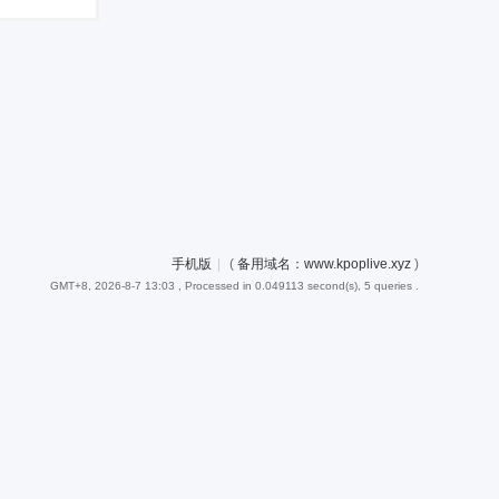
手机版
|
(
备用域名：www.kpoplive.xyz
)
GMT+8, 2026-8-7 13:03
, Processed in 0.049113 second(s), 5 queries .