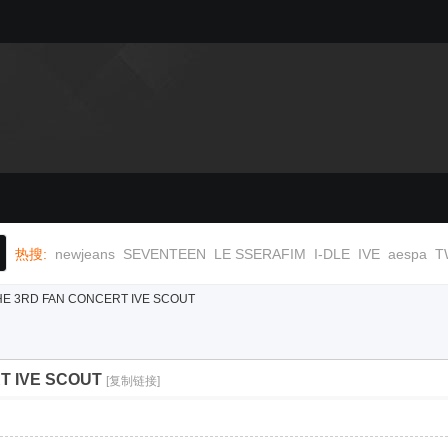
热搜:
newjeans
SEVENTEEN
LE SSERAFIM
I-DLE
IVE
aespa
T
THE 3RD FAN CONCERT IVE SCOUT
RT IVE SCOUT
[复制链接]