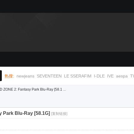
热搜:
newjeans
SEVENTEEN
LE SSERAFIM
I-DLE
IVE
aespa
T
ZONE 2: Fantasy Park Blu-Ray [58.1 ...
Park Blu-Ray [58.1G]
[复制链接]