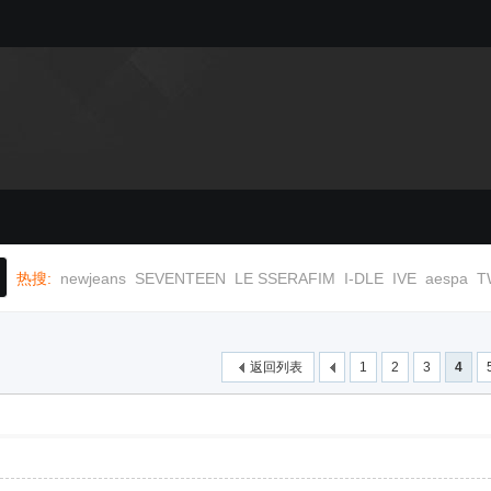
热搜:
newjeans
SEVENTEEN
LE SSERAFIM
I-DLE
IVE
aespa
T
返回列表
1
2
3
4