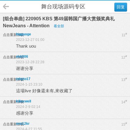
舞台现场源码专区
回复
[组合单曲] 220905 KBS 第49届韩国广播大赏颁奖典礼
NewJeans - Attention
看全部
bigguoge
#
点击重新加载
11
2023-12-27 01:00
Thank uou
xkk006
#
点击重新加载
12
2023-12-28 22:28
谢谢分享
tobyto17
#
点击重新加载
13
2024-1-15 23:10
這場live 好像還未有,來收藏了
kiliaxwell
#
点击重新加载
14
2024-2-9 02:14
感谢分享
sns12kr
#
点击重新加载
15
2024-4-27 11:55