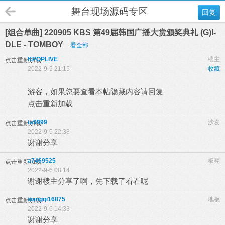
舞台现场源码专区
回复
[组合单曲] 220905 KBS 第49届韩国广播大赏颁奖典礼 (G)I-
DLE - TOMBOY
看全部
KPOPLIVE
楼主
点击重新加载
2022-9-5 21:15
收藏
游客，如果您要查看本帖隐藏内容请
回复
点击重新加载
ta9999
沙发
点击重新加载
2022-9-5 22:38
谢谢分享
a7469525
板凳
点击重新加载
2022-9-6 08:14
谢谢楼主分享了啊，先下载了看看呢
wangqi16875
地板
点击重新加载
2022-9-6 14:33
谢谢分享