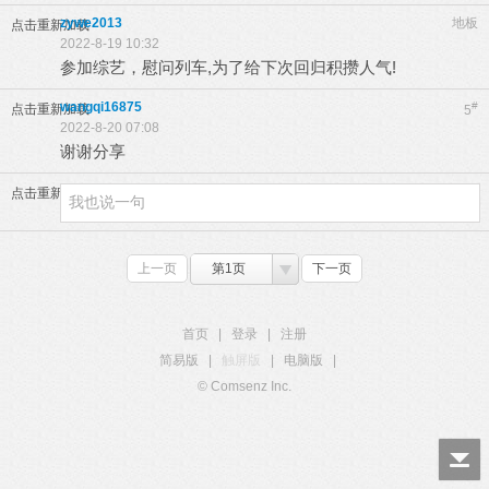
zywe2013
地板
点击重新加载
2022-8-19 10:32
参加综艺，慰问列车,为了给下次回归积攒人气!
wangqi16875
#
点击重新加载
5
2022-8-20 07:08
谢谢分享
点击重新加载
上一页
第1页
下一页
首页
|
登录
|
注册
简易版
|
触屏版
|
电脑版
|
© Comsenz Inc.