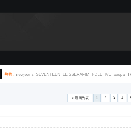
热搜:
newjeans
SEVENTEEN
LE SSERAFIM
I-DLE
IVE
aespa
T
返回列表
1
2
3
4