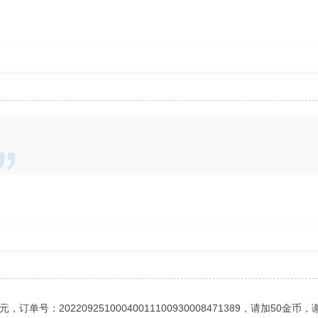
号：20220925100040011100930008471389，请加50金币