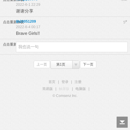
2022-6-1 22:29
谢谢分享
ljh20051209
#
点击重新加载
5
2022-6-4 00:17
Brave Girls!!
点击重新加载
上一页
第1页
下一页
首页
|
登录
|
注册
简易版
|
触屏版
|
电脑版
|
© Comsenz Inc.