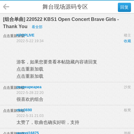
舞台现场源码专区
回复
[组合单曲] 220522 KBS1 Open Concert Brave Girls -
Thank You
看全部
KPOPLIVE
楼主
点击重新加载
2022-5-22 19:34
收藏
游客，如果您要查看本帖隐藏内容请
回复
点击重新加载
点击重新加载
peapeapeapea
沙发
点击重新加载
2022-5-28 22:20
很喜欢的组合
okiu3690
板凳
点击重新加载
2022-5-31 21:03
太赞了，歌曲也确实好听，支持
wangqi16875
地板
点击重新加载